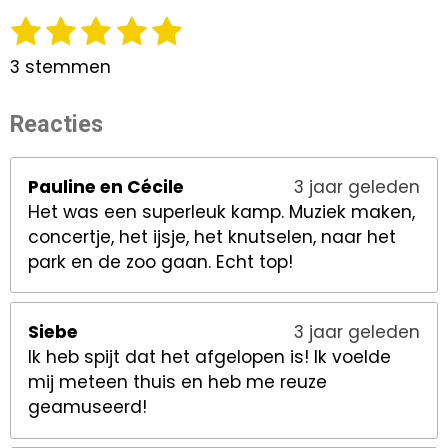
1
2
3
4
5
R
S
a
s
s
s
s
s
t
3 stemmen
t
e
t
t
t
t
t
i
m
e
e
e
e
e
Reacties
n
m
r
r
r
r
r
g
e
:
r
r
r
r
n
Pauline en Cécile
3 jaar geleden
5
Het was een superleuk kamp. Muziek maken,
e
e
e
e
s
concertje, het ijsje, het knutselen, naar het
n
n
n
n
t
park en de zoo gaan. Echt top!
e
r
r
Siebe
3 jaar geleden
e
Ik heb spijt dat het afgelopen is! Ik voelde
n
mij meteen thuis en heb me reuze
geamuseerd!