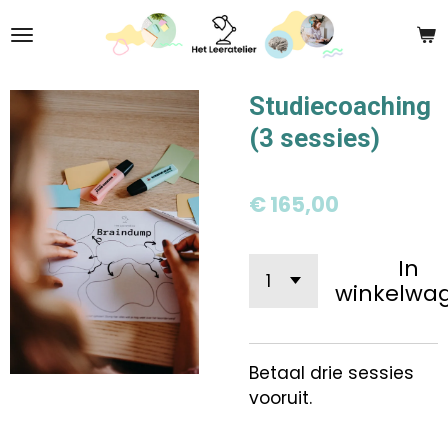
Ga
direct
naar
de
Studiecoaching
hoofdinhoud
(3 sessies)
€ 165,00
In
winkelwa
Betaal drie sessies
vooruit.