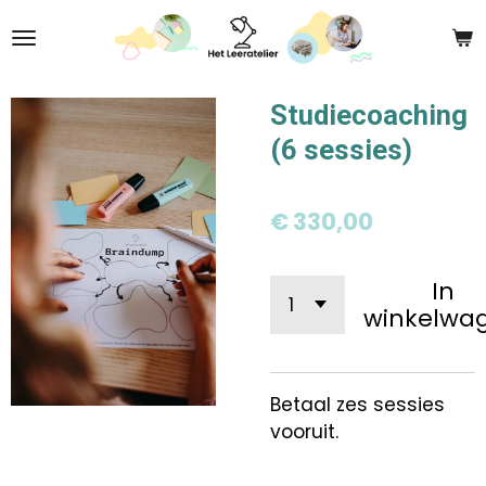
Ga
direct
naar
de
Studiecoaching
hoofdinhoud
(6 sessies)
€ 330,00
In
winkelwa
Betaal zes sessies
vooruit.