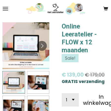
Ga
direct
naar
de
Online
hoofdinhoud
Leeratelier -
FLOW x 12
maanden
Sale!
€ 139,00
€ 179,00
GRATIS verzending
In
winkelwa