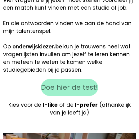
een match kunt vinden met een studie of job.
En die antwoorden vinden we aan de hand van
mijn talentenspel.
Op
𝗈𝗇𝖽𝖾𝗋𝗐𝗂𝗃𝗌𝗄𝗂𝖾𝗓𝖾𝗋.𝖻𝖾
kun je trouwens heel wat
vragenlijsten invullen om jezelf te leren kennen
en meteen te weten te komen welke
studiegebieden bij je passen.
Doe hier de test!
Kies voor de
I-like
of de
I-prefer
(afhankelijk
van je leeftijd)