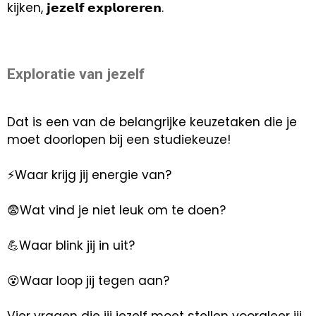
kijken, 𝗷𝗲𝘇𝗲𝗹𝗳 𝗲𝘅𝗽𝗹𝗼𝗿𝗲𝗿𝗲𝗻.
Exploratie van jezelf
Dat is een van de belangrijke keuzetaken die je
moet doorlopen bij een studiekeuze!
⚡Waar krijg jij energie van?
😨Wat vind je niet leuk om te doen?
💪Waar blink jij in uit?
😵Waar loop jij tegen aan?
Vier vragen die jij jezelf moet stellen vooraleer jij