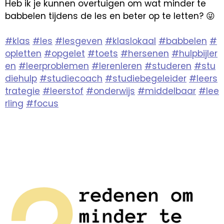
Heb ik je kunnen overtuigen om wat minder te
babbelen tijdens de les en beter op te letten? 😜
#klas
#les
#lesgeven
#klaslokaal
#babbelen
#
opletten
#opgelet
#toets
#hersenen
#hulpbijler
en
#leerproblemen
#lerenleren
#studeren
#stu
diehulp
#studiecoach
#studiebegeleider
#leers
trategie
#leerstof
#onderwijs
#middelbaar
#lee
rling
#focus