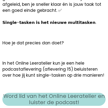
afgeleid, ben je sneller klaar én is jouw taak tot
een goed einde gebracht. ✅
𝗦𝗶𝗻𝗴𝗹𝗲-𝘁𝗮𝘀𝗸𝗲𝗻 𝗶𝘀 𝗵𝗲𝘁 𝗻𝗶𝗲𝘂𝘄𝗲 𝗺𝘂𝗹𝘁𝗶𝘁𝗮𝘀𝗸𝗲𝗻.
Hoe je dat precies dan doet?
In het Online Leeratelier kun je een hele
podcastaflevering (aflevering 15) beluisteren
over hoe jij kunt single-tasken op drie manieren!
Word lid van het Online Leeratelier en
luister de podcast!