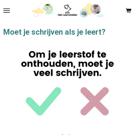
Ga
direct
naar
de
Moet je schrijven als je leert?
hoofdinhoud