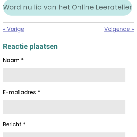
Word nu lid van het Online Leeratelier
«
Vorige
Volgende
»
Reactie plaatsen
Naam *
E-mailadres *
Bericht *