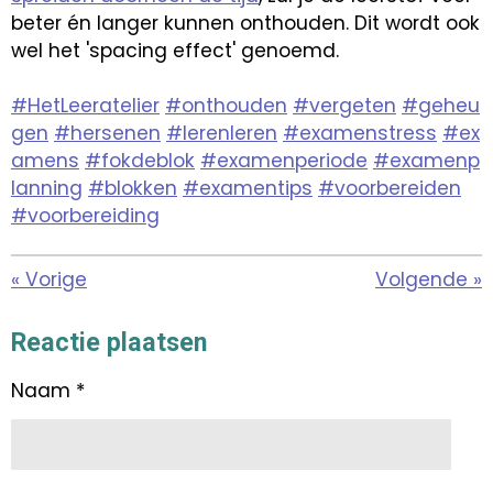
beter én langer kunnen onthouden. Dit wordt ook
wel het 'spacing effect' genoemd.
#HetLeeratelier
#onthouden
#vergeten
#geheu
gen
#hersenen
#lerenleren
#examenstress
#ex
amens
#fokdeblok
#examenperiode
#examenp
lanning
#blokken
#examentips
#voorbereiden
#voorbereiding
«
Vorige
Volgende
»
Reactie plaatsen
Naam *