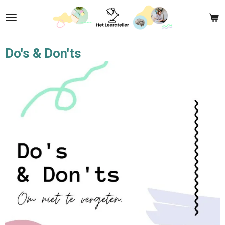
Ga
direct
naar
de
Do's & Don'ts
hoofdinhoud