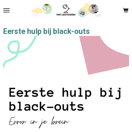
Ga
direct
naar
de
Eerste hulp bij black-outs
hoofdinhoud