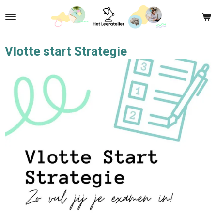
Ga
direct
naar
de
Vlotte start Strategie
hoofdinhoud