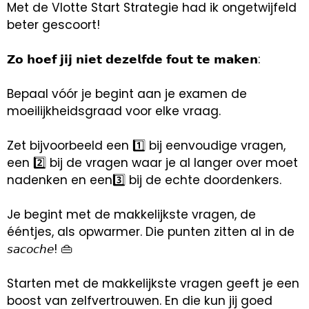
Met de Vlotte Start Strategie had ik ongetwijfeld
beter gescoort!
𝗭𝗼 𝗵𝗼𝗲𝗳 𝗷𝗶𝗷 𝗻𝗶𝗲𝘁 𝗱𝗲𝘇𝗲𝗹𝗳𝗱𝗲 𝗳𝗼𝘂𝘁 𝘁𝗲 𝗺𝗮𝗸𝗲𝗻:
Bepaal vóór je begint aan je examen de
moeilijkheidsgraad voor elke vraag.
Zet bijvoorbeeld een 1️⃣ bij eenvoudige vragen,
een 2️⃣ bij de vragen waar je al langer over moet
nadenken en een3️⃣ bij de echte doordenkers.
Je begint met de makkelijkste vragen, de
ééntjes, als opwarmer. Die punten zitten al in de
𝘴𝘢𝘤𝘰𝘤𝘩𝘦! 👜
Starten met de makkelijkste vragen geeft je een
boost van zelfvertrouwen. En die kun jij goed