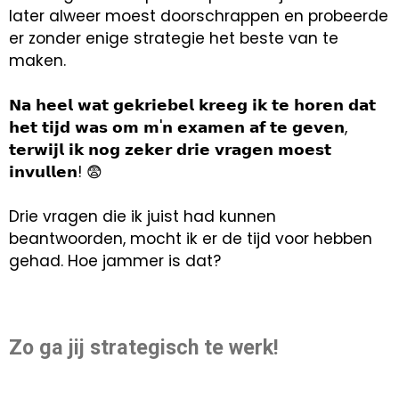
later alweer moest doorschrappen en probeerde
er zonder enige strategie het beste van te
maken.
𝗡𝗮 𝗵𝗲𝗲𝗹 𝘄𝗮𝘁 𝗴𝗲𝗸𝗿𝗶𝗲𝗯𝗲𝗹 𝗸𝗿𝗲𝗲𝗴 𝗶𝗸 𝘁𝗲 𝗵𝗼𝗿𝗲𝗻 𝗱𝗮𝘁
𝗵𝗲𝘁 𝘁𝗶𝗷𝗱 𝘄𝗮𝘀 𝗼𝗺 𝗺'𝗻 𝗲𝘅𝗮𝗺𝗲𝗻 𝗮𝗳 𝘁𝗲 𝗴𝗲𝘃𝗲𝗻,
𝘁𝗲𝗿𝘄𝗶𝗷𝗹 𝗶𝗸 𝗻𝗼𝗴 𝘇𝗲𝗸𝗲𝗿 𝗱𝗿𝗶𝗲 𝘃𝗿𝗮𝗴𝗲𝗻 𝗺𝗼𝗲𝘀𝘁
𝗶𝗻𝘃𝘂𝗹𝗹𝗲𝗻! 😨
Drie vragen die ik juist had kunnen
beantwoorden, mocht ik er de tijd voor hebben
gehad. Hoe jammer is dat?
Zo ga jij strategisch te werk!