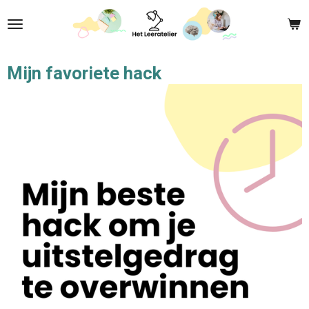
Ga
direct
naar
de
Mijn favoriete hack
hoofdinhoud