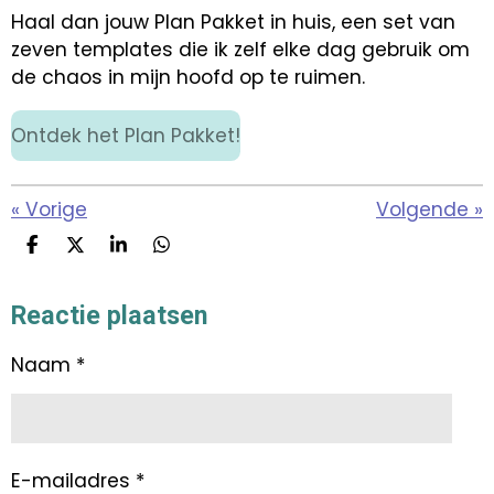
Haal dan jouw Plan Pakket in huis, een set van
zeven templates die ik zelf elke dag gebruik om
de chaos in mijn hoofd op te ruimen.
Ontdek het Plan Pakket!
«
Vorige
Volgende
»
D
D
S
D
e
e
h
e
l
e
a
l
Reactie plaatsen
e
l
r
e
n
e
n
Naam *
E-mailadres *