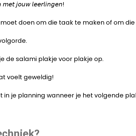
 𝘮𝘦𝘵 𝘫𝘰𝘶𝘸 𝘭𝘦𝘦𝘳𝘭𝘪𝘯𝘨𝘦𝘯!
aal moet doen om die taak te maken of om die
volgorde.
je de salami plakje voor plakje op.
Dat voelt geweldig!
et in je planning wanneer je het volgende pl
echniek?