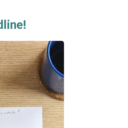
dline!