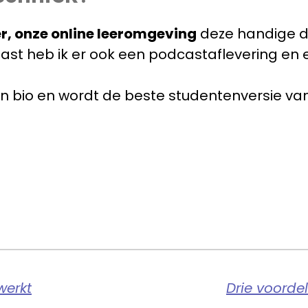
er, onze online leeromgeving
deze handige do
aast heb ik er ook een podcastaflevering e
in bio en wordt de beste studentenversie van 
werkt
Drie voorde