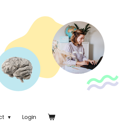
ct
Login