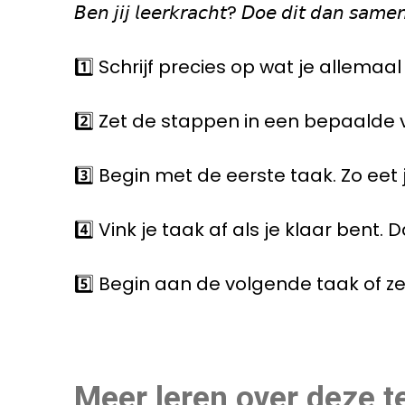
𝘉𝘦𝘯 𝘫𝘪𝘫 𝘭𝘦𝘦𝘳𝘬𝘳𝘢𝘤𝘩𝘵? 𝘋𝘰𝘦 𝘥𝘪𝘵 𝘥𝘢𝘯 𝘴𝘢𝘮𝘦
1️⃣ Schrijf precies op wat je allem
2️⃣ Zet de stappen in een bepaalde 
3️⃣ Begin met de eerste taak. Zo eet 
4️⃣ Vink je taak af als je klaar bent. 
5️⃣ Begin aan de volgende taak of z
Meer leren over deze t