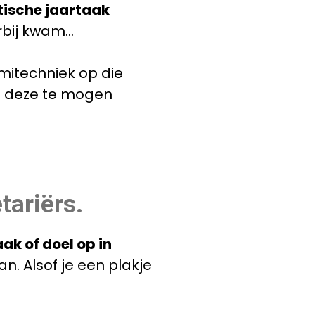
tische jaartaak
bij kwam...
mitechniek op die
jou deze te mogen
tariërs.
taak of doel op in
an. Alsof je een plakje