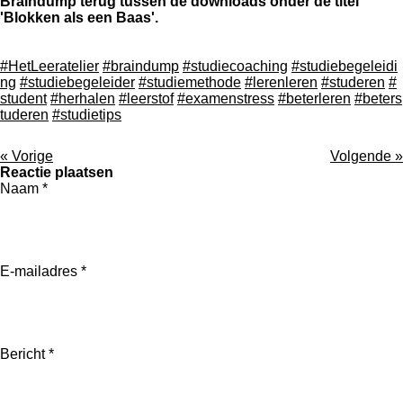
Braindump terug tussen de downloads onder de titel
'Blokken als een Baas'.
#HetLeeratelier
#braindump
#studiecoaching
#studiebegeleidi
ng
#studiebegeleider
#studiemethode
#lerenleren
#studeren
#
student
#herhalen
#leerstof
#examenstress
#beterleren
#beters
tuderen
#studietips
«
Vorige
Volgende
»
Reactie plaatsen
Naam *
E-mailadres *
Bericht *