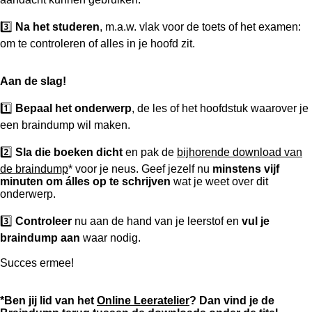
3️⃣
Na het studeren
, m.a.w. vlak voor de toets of het examen:
om te controleren of alles in je hoofd zit.
Aan de slag!
1️⃣
Bepaal het onderwerp
, de les of het hoofdstuk waarover je
een braindump wil maken.
2️⃣
Sla die boeken dicht
en pak de
bijhorende download van
de braindump
* voor je neus. Geef jezelf nu
minstens vijf
minuten om álles op te schrijven
wat je weet over dit
onderwerp.
3️⃣
Controleer
nu aan de hand van je leerstof en
vul je
braindump aan
waar nodig.
Succes ermee!
*Ben jij lid van het
Online Leeratelier
? Dan vind je de