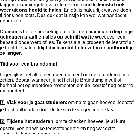
krijgen, maar vergeten vaak te oefenen om de
leerstof ook
weer uit ons hoofd te halen
. En dát is natuurlijk wat we doen
tijdens een toets. Dus ook dat kunstje kan wel wat aandacht
gebruiken.
Daarom is het de bedoeling dat je bij een braindump
diep in je
geheugen graaft en alles op schrijft wat je weet
over een
bepaald onderwerp of les. Telkens als je probeert de leerstof uit
je hoofd te halen,
blijft die leerstof beter zitten
en
onthoudt je
ze langer
.
Tijd voor een braindump!
Eigenlijk is het altijd een goed moment om de braindump in te
zetten. Bepaal wanneer jij het liefst je Braindump invult of
herhaal het op meerdere momenten om de leerstof nóg beter te
onthouden!
1️⃣
Vlak voor je gaat studeren
: om na te gaan hoeveel leerstof
je hebt onthouden door de lessen te volgen in de klas.
2️⃣
Tijdens het studeren
: om te checken hoeveel je al kunt
opschrijven en welke leerstofonderdelen nog wat extra
aandacht kunnen gebruiken.