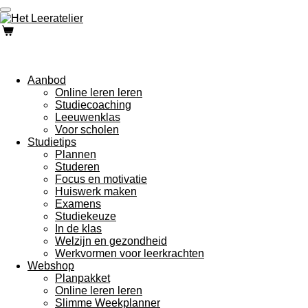
Ga
direct
naar
de
hoofdinhoud
Aanbod
Online leren leren
Studiecoaching
Leeuwenklas
Voor scholen
Studietips
Plannen
Studeren
Focus en motivatie
Huiswerk maken
Examens
Studiekeuze
In de klas
Welzijn en gezondheid
Werkvormen voor leerkrachten
Webshop
Planpakket
Online leren leren
Slimme Weekplanner