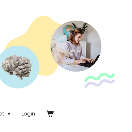
ct
Login