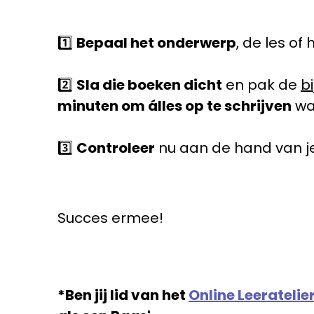
1️⃣
Bepaal het onderwerp
, de les o
2️⃣
Sla die boeken dicht
en pak de
b
minuten om álles op te schrijven
wat
3️⃣
Controleer
nu aan de hand van je
Succes ermee!
*Ben jij lid van het
Online Leeratelie