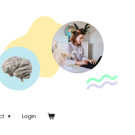
ct
Login