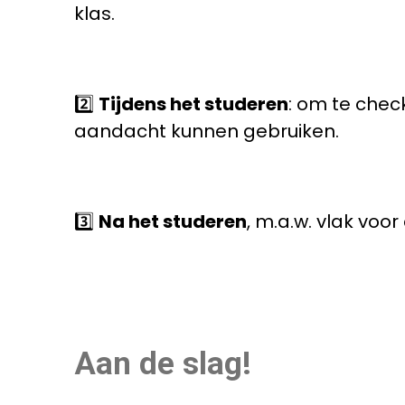
klas.
2️⃣
Tijdens het studeren
: om te chec
aandacht kunnen gebruiken.
3️⃣
Na het studeren
, m.a.w. vlak voor
Aan de slag!