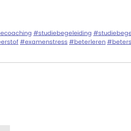
iecoaching
#studiebegeleiding
#studiebege
erstof
#examenstress
#beterleren
#beter