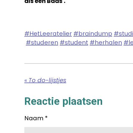
als een Baas'.
#HetLeeratelier
#braindump
#stud
#studeren
#student
#herhalen
#le
«
To do-lijstjes
Reactie plaatsen
Naam *