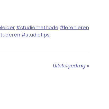
leider
#studiemethode
#lerenleren
studeren
#studietips
Uitstelgedrag
»