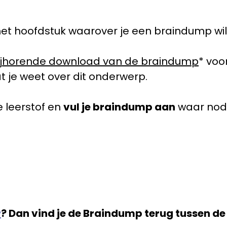
f het hoofdstuk waarover je een braindump wi
ijhorende download van de braindump
* voo
 je weet over dit onderwerp.
 leerstof en
vul je braindump aan
waar nodi
r
? Dan vind je de Braindump terug tussen de