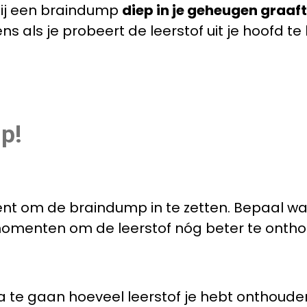
bij een braindump
diep in je geheugen graaft 
s als je probeert de leerstof uit je hoofd te
p!
ent om de braindump in te zetten. Bepaal wan
momenten om de leerstof nóg beter te onth
a te gaan hoeveel leerstof je hebt onthoude