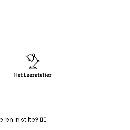
 in stilte? 🤷‍♀️