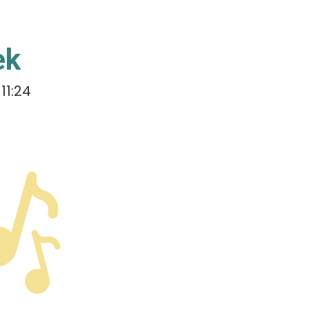
ek
11:24