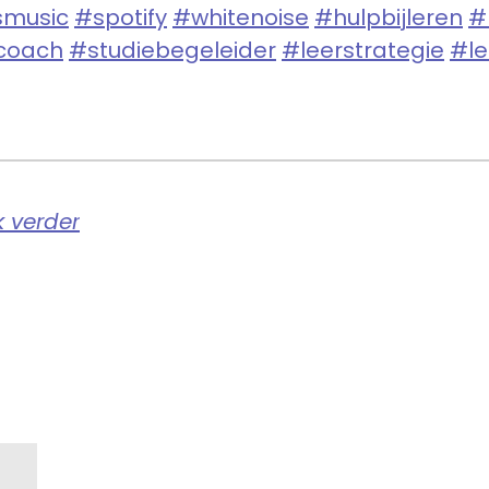
smusic
#spotify
#whitenoise
#hulpbijleren
#
coach
#studiebegeleider
#leerstrategie
#le
k verder