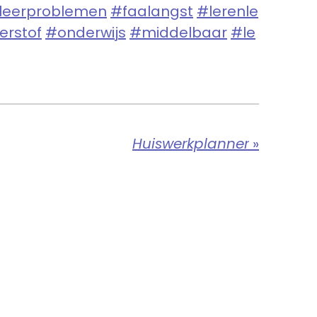
leerproblemen
#faalangst
#lerenle
erstof
#onderwijs
#middelbaar
#le
Huiswerkplanner
»