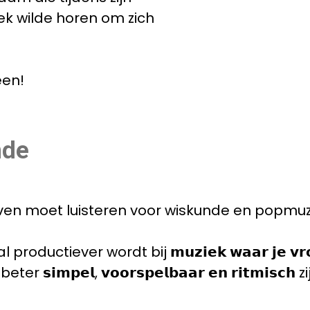
ek wilde horen om zich
een!
nde
n moet luisteren voor wiskunde en popmuziek
oductiever wordt bij 𝗺𝘂𝘇𝗶𝗲𝗸 𝘄𝗮𝗮𝗿 𝗷𝗲 𝘃𝗿
𝗺𝗽𝗲𝗹, 𝘃𝗼𝗼𝗿𝘀𝗽𝗲𝗹𝗯𝗮𝗮𝗿 𝗲𝗻 𝗿𝗶𝘁𝗺𝗶𝘀𝗰