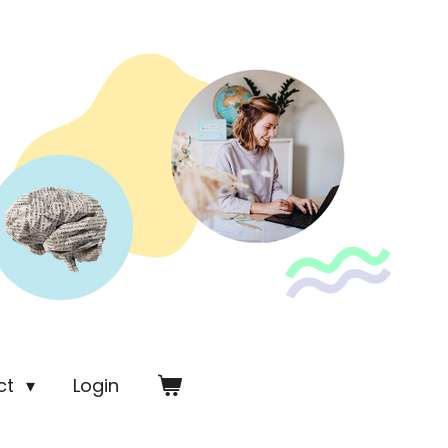
ct
Login