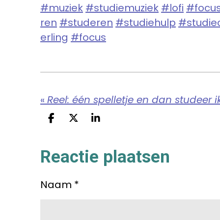
#muziek
#studiemuziek
#lofi
#focu
ren
#studeren
#studiehulp
#studie
erling
#focus
«
Reel: één spelletje en dan studeer i
D
D
S
e
e
h
l
e
a
Reactie plaatsen
e
l
r
n
e
Naam *