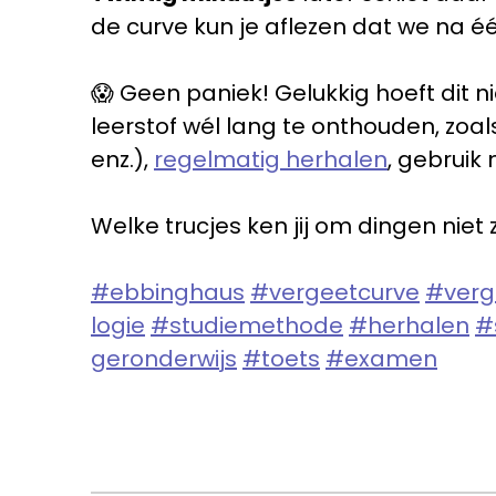
de curve kun je aflezen dat we na
😱 Geen paniek! Gelukkig hoeft dit n
leerstof wél lang te onthouden, zo
enz.),
regelmatig herhalen
, gebruik
Welke trucjes ken jij om dingen niet 
#ebbinghaus
#vergeetcurve
#verg
logie
#studiemethode
#herhalen
#
geronderwijs
#toets
#examen