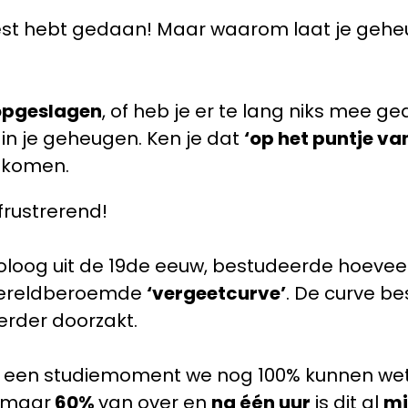
 best hebt gedaan! Maar waarom laat je gehe
 opgeslagen
, of heb je er te lang niks mee ge
 in je geheugen. Ken je dat
‘op het puntje va
opkomen.
 frustrerend!
oloog uit de 19de eeuw, bestudeerde hoeveel
n wereldberoemde
‘vergeetcurve’
. De curve bes
erder doorzakt.
 na een studiemoment we nog 100% kunnen we
r maar
60%
van over en
na één uur
is dit al
mi