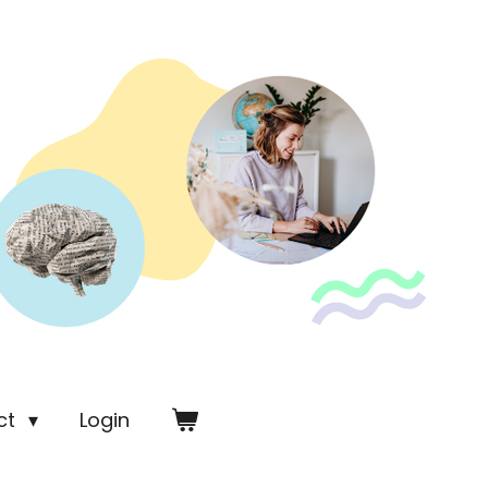
ct
Login