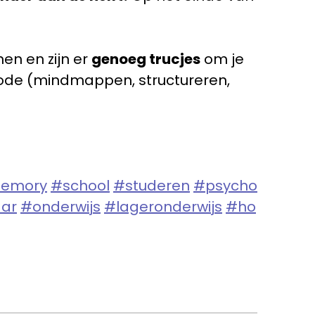
nen en zijn er
genoeg trucjes
om je
hode (mindmappen, structureren,
emory
#school
#studeren
#psycho
ar
#onderwijs
#lageronderwijs
#ho