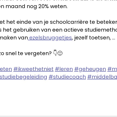
 één maand nog 20% weten.
iet het einde van je schoolcarrière te beteke
als het gebruiken van een actieve studiemet
 maken van
ezelsbruggetjes
, jezelf toetsen, …
zo snel te vergeten? 👇🙂
eten
#ikweethetniet
#leren
#geheugen
#m
studiebegeleiding
#studiecoach
#middelba